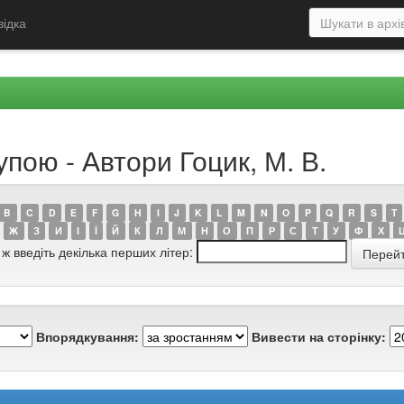
відка
упою - Автори Гоцик, М. В.
B
C
D
E
F
G
H
I
J
K
L
M
N
O
P
Q
R
S
T
Ж
З
И
І
Ї
Й
К
Л
М
Н
О
П
Р
С
Т
У
Ф
Х
 ж введіть декілька перших літер:
Впорядкування:
Вивести на сторінку: