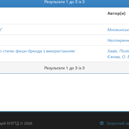
Результати 1 до 3 із 3
Автор(и)
і"
Множинська
Нестеренко
го стилю фешн-бренда з використанням
Хавік, Полі
Єжова, О. 
Результати 1 до 3 із 3
тарій КНУТД © 2026
Зворотний зв