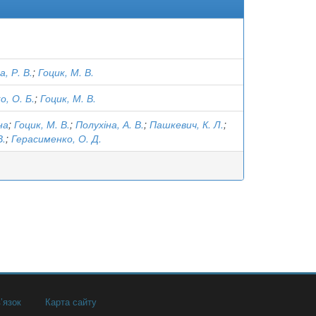
, Р. В.
;
Гоцик, М. В.
, О. Б.
;
Гоцик, М. В.
на
;
Гоцик, М. В.
;
Полухіна, А. В.
;
Пашкевич, К. Л.
;
В.
;
Герасименко, О. Д.
’язок
Карта сайту