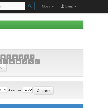
Мова
Вхід:
U
V
W
X
Y
Z
Ц
Ч
Ш
Щ
Э
Ю
Я
Автори: