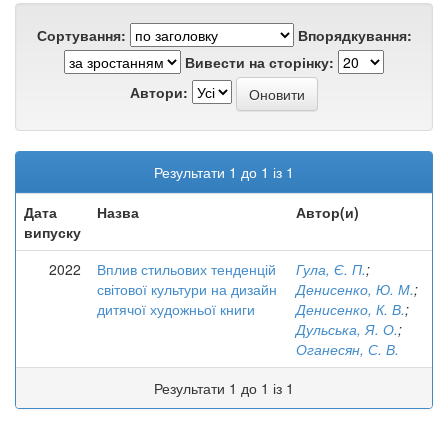
Сортування:
Впорядкування:
Вивести на сторінку:
Автори:
Результати 1 до 1 із 1
Дата
Назва
Автор(и)
випуску
2022
Вплив стильових тенденцій
Гула, Є. П.
;
світової культури на дизайн
Денисенко, Ю. М.
;
дитячої художньої книги
Денисенко, К. В.
;
Дульська, Я. О.
;
Оганесян, С. В.
Результати 1 до 1 із 1