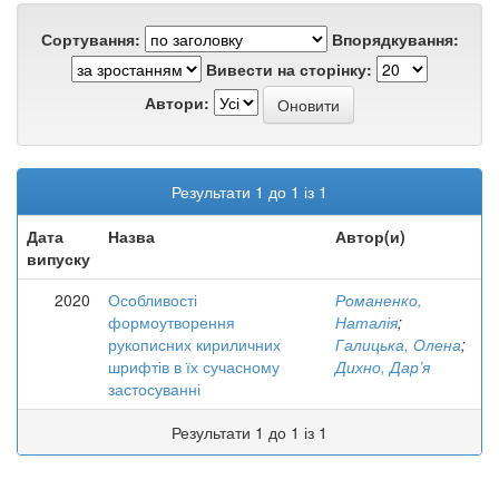
Сортування:
Впорядкування:
Вивести на сторінку:
Автори:
Результати 1 до 1 із 1
Дата
Назва
Автор(и)
випуску
2020
Особливості
Романенко,
формоутворення
Наталія
;
рукописних кириличних
Галицька, Олена
;
шрифтів в їх сучасному
Дихно, Дар’я
застосуванні
Результати 1 до 1 із 1