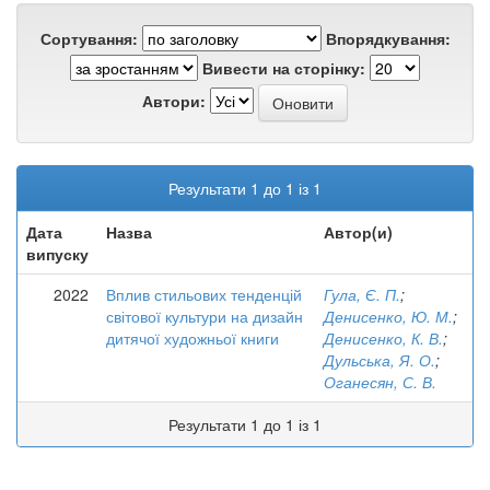
Сортування:
Впорядкування:
Вивести на сторінку:
Автори:
Результати 1 до 1 із 1
Дата
Назва
Автор(и)
випуску
2022
Вплив стильових тенденцій
Гула, Є. П.
;
світової культури на дизайн
Денисенко, Ю. М.
;
дитячої художньої книги
Денисенко, К. В.
;
Дульська, Я. О.
;
Оганесян, С. В.
Результати 1 до 1 із 1