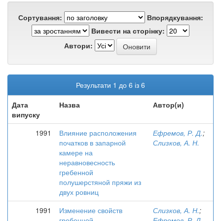
Сортування:
Впорядкування:
Вивести на сторінку:
Автори:
Результати 1 до 6 із 6
Дата
Назва
Автор(и)
випуску
1991
Влияние расположения
Ефремов, Р. Д.
;
початков в запарной
Слизков, А. Н.
камере на
неравновесность
гребенной
полушерстяной пряжи из
двух ровниц
1991
Изменение свойств
Слизков, А. Н.
;
гребенной
Ефремов, Р. Д.