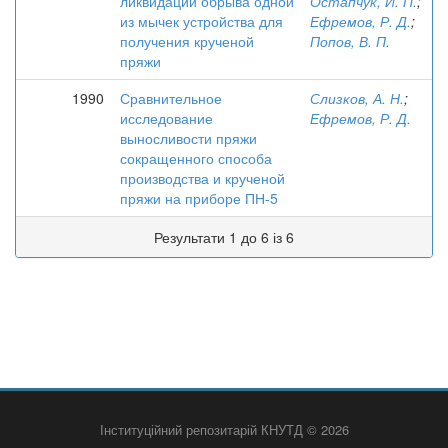
ликвидации обрыва одной
Остапчук, И. П.
;
из мычек устройства для
Ефремов, Р. Д.
;
получения крученой
Попов, В. П.
пряжи
1990
Сравнительное
Слизков, А. Н.
;
исследование
Ефремов, Р. Д.
выносливости пряжи
сокращенного способа
производства и крученой
пряжи на приборе ПН-5
Результати 1 до 6 із 6
Інституційний репозитарій КНУТД © 2026