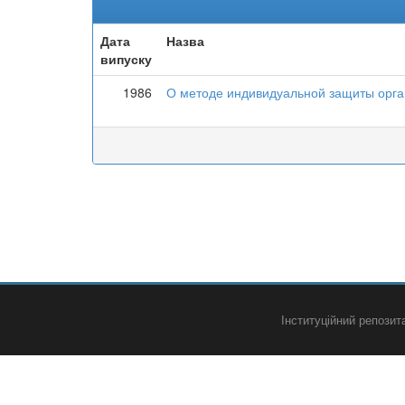
Дата
Назва
випуску
1986
О методе индивидуальной защиты орга
Інституційний репози