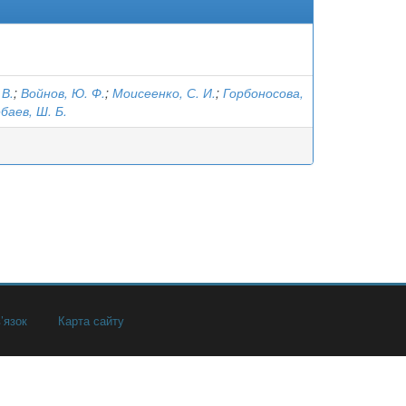
 В.
;
Войнов, Ю. Ф.
;
Моисеенко, С. И.
;
Горбоносова,
баев, Ш. Б.
’язок
Карта сайту