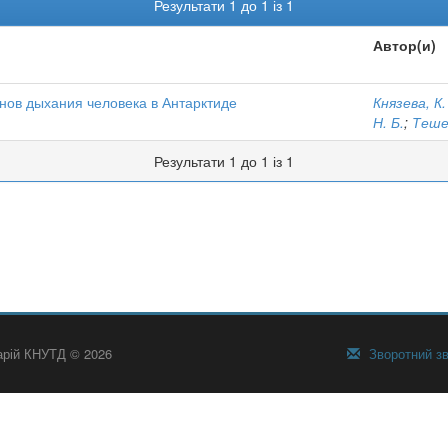
Результати 1 до 1 із 1
Автор(и)
нов дыхания человека в Антарктиде
Князева, К.
Н. Б.
;
Теше
Результати 1 до 1 із 1
тарій КНУТД © 2026
Зворотний зв