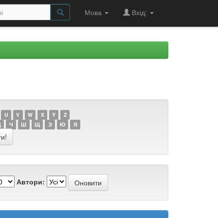
Мова
Вхід:
U
V
W
X
Y
Z
Ц
Ч
Ш
Щ
Э
Ю
Я
Автори: