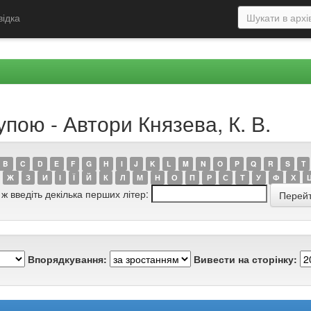
відка
упою - Автори Князева, К. В.
B
C
D
E
F
G
H
I
J
K
L
M
N
O
P
Q
R
S
T
Ж
З
И
І
Ї
Й
К
Л
М
Н
О
П
Р
С
Т
У
Ф
Х
 ж введіть декілька перших літер:
Впорядкування:
Вивести на сторінку: