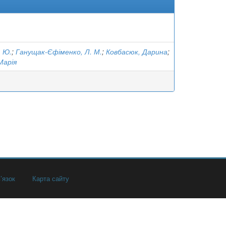
. Ю.
;
Ганущак-Єфіменко, Л. М.
;
Ковбасюк, Дарина
;
Марія
’язок
Карта сайту