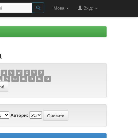
Мова
Вхід:
а
U
V
W
X
Y
Z
Ц
Ч
Ш
Щ
Э
Ю
Я
Автори: