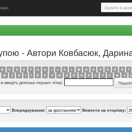
відка
рупою - Автори Ковбасюк, Дарин
B
C
D
E
F
G
H
I
J
K
L
M
N
O
P
Q
R
S
T
Ж
З
И
І
Ї
Й
К
Л
М
Н
О
П
Р
С
Т
У
Ф
Х
 ж введіть декілька перших літер:
Впорядкування:
Вивести на сторінку: