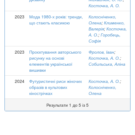
Косточка, А. О.
2023
Мода 1980-х років: тренди,
Колосніченко,
що стають класикою
Олена
;
Клименко,
Валерія
;
Косточка,
А. О.
;
Горобець,
Софія
2023
Проєктування авторського
Фролов, Іван
;
рисунку на основі
Косточка, А. О.
;
елементів української
Собильська, Аліна
вишивки
2024
Футуристичні риси жіночих
Косточка, А. О.
;
образів в культових
Колосніченко,
кінострічках
Олена
Результати 1 до 5 із 5