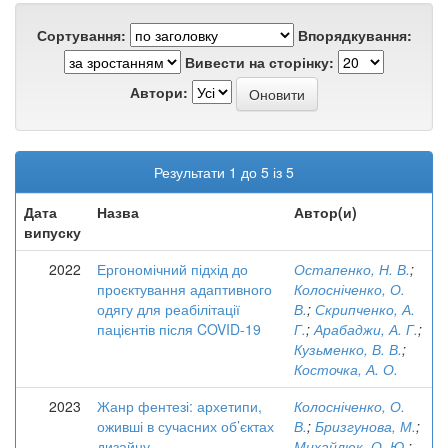
Сортування:
Впорядкування:
Вивести на сторінку:
Автори:
Результати 1 до 5 із 5
Дата
Назва
Автор(и)
випуску
2022
Ергономічний підхід до
Остапенко, Н. В.
;
проєктування адаптивного
Колосніченко, О.
одягу для реабілітації
В.
;
Скрипченко, А.
пацієнтів після COVID-19
Г.
;
Арабаджи, А. Г.
;
Кузьменко, В. В.
;
Косточка, А. О.
2023
Жанр фентезі: архетипи,
Колосніченко, О.
оживші в сучасних об’єктах
В.
;
Бризгунова, М.
;
дизайну
Михайлюк, О. Ю.
;