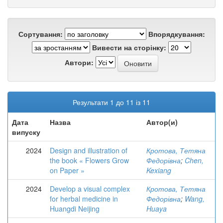
Сортування:
Впорядкування:
Вивести на сторінку:
Автори:
Результати 1 до 11 із 11
Дата
Назва
Автор(и)
випуску
2024
Design and illustration of
Кротова, Тетяна
the book « Flowers Grow
Федорівна
;
Chen,
on Paper »
Kexiang
2024
Develop a visual complex
Кротова, Тетяна
for herbal medicine in
Федорівна
;
Wang,
Huangdi Neijing
Huaya