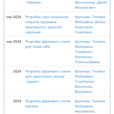
«Чумаки»
Василинець, Даніїл
Віталійович
чер-2024
Розробка серії соціальних
Кротова, Тетяна
плакатів підтримки
Федорівна
;
Шейко,
ментального здоров’я
Анастасія
українців
Георгіївна
чер-2024
Розробка фірмового стилю
Кротова, Тетяна
для music cafe
Федорівна
;
Тюрменко,
Катерина
Олександрівна
2024
Розробка фірмового стилю
Кротова, Тетяна
для туристичної агенції
Федорівна
;
«Їдьмо!»
Голубченко,
Віолетта
Вадимівна
2024
Розробка фірмового стилю
Кротова, Тетяна
кав'ярні
Федорівна
;
Івашківська,