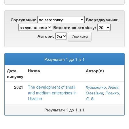
Сортування:
Впорядкування:
Вивести на сторінку:
Автори:
Результати 1 до 1 із 1
Дата
Назва
Автор(и)
випуску
2021
The development of small
Кузьменко, Аліна
and medium enterprises in
Олегівна
;
Роєнко,
Ukraine
Л. В.
Результати 1 до 1 із 1