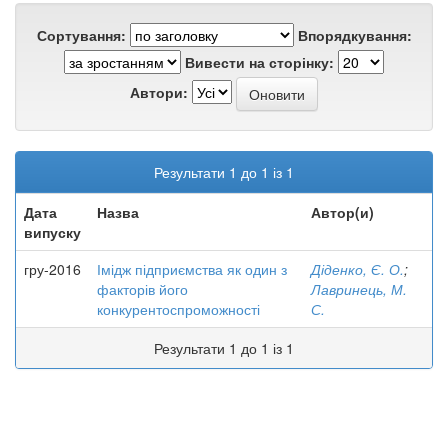
Сортування:
Впорядкування:
Вивести на сторінку:
Автори:
Результати 1 до 1 із 1
Дата
Назва
Автор(и)
випуску
гру-2016
Імідж підприємства як один з
Діденко, Є. О.
;
факторів його
Лавринець, М.
конкурентоспроможності
С.
Результати 1 до 1 із 1