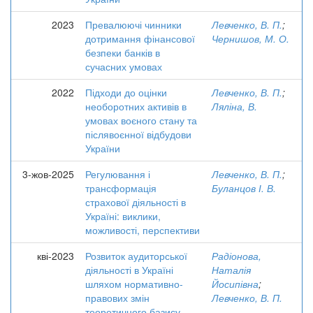
2023
Превалюючі чинники
Левченко, В. П.
;
дотримання фінансової
Чернишов, М. О.
безпеки банків в
сучасних умовах
2022
Підходи до оцінки
Левченко, В. П.
;
необоротних активів в
Ляліна, В.
умовах воєного стану та
післявоєнної відбудови
України
3-жов-2025
Регулювання і
Левченко, В. П.
;
трансформація
Буланцов І. В.
страхової діяльності в
Україні: виклики,
можливості, перспективи
кві-2023
Розвиток аудиторської
Радіонова,
діяльності в Україні
Наталія
шляхом нормативно-
Йосипівна
;
правових змін
Левченко, В. П.
теоретичного базису