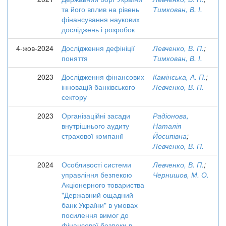
та його вплив на рівень
Тимкован, В. І.
фінансування наукових
досліджень і розробок
4-жов-2024
Дослідження дефініції
Левченко, В. П.
;
поняття
Тимкован, В. І.
2023
Дослідження фінансових
Камінська, А. П.
;
інновацій банківського
Левченко, В. П.
сектору
2023
Організаційні засади
Радіонова,
внутрішнього аудиту
Наталія
страхової компанії
Йосипівна
;
Левченко, В. П.
2024
Особливості системи
Левченко, В. П.
;
управління безпекою
Чернишов, М. О.
Акціонерного товариства
"Державний ощадний
банк України" в умовах
посилення вимог до
фінансової безпеки в