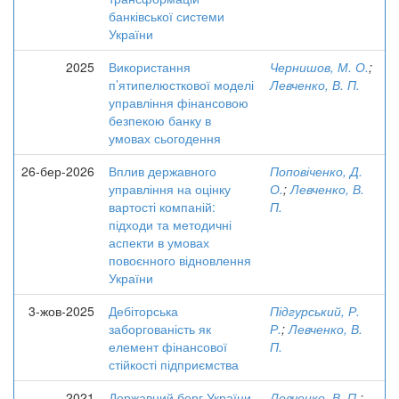
банківської системи
України
2025
Використання
Чернишов, М. О.
;
п’ятипелюсткової моделі
Левченко, В. П.
управління фінансовою
безпекою банку в
умовах сьогодення
26-бер-2026
Вплив державного
Поповіченко, Д.
управління на оцінку
О.
;
Левченко, В.
вартості компаній:
П.
підходи та методичні
аспекти в умовах
повоєнного відновлення
України
3-жов-2025
Дебіторська
Підгурський, Р.
заборгованість як
Р.
;
Левченко, В.
елемент фінансової
П.
стійкості підприємства
2021
Державний борг України
Левченко, В. П.
;