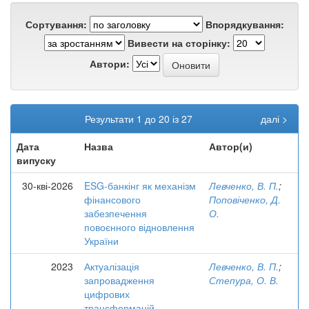
Сортування:
Впорядкування:
Вивести на сторінку:
Автори:
Результати 1 до 20 із 27
далі >
Дата
Назва
Автор(и)
випуску
30-кві-2026
ESG-банкінг як механізм
Левченко, В. П.
;
фінансового
Поповіченко, Д.
забезпечення
О.
повоєнного відновлення
України
2023
Актуалізація
Левченко, В. П.
;
запровадження
Степура, О. В.
цифрових
трансформацій