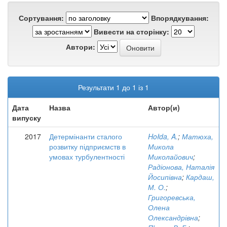
Сортування:
Впорядкування:
Вивести на сторінку:
Автори:
Результати 1 до 1 із 1
Дата
Назва
Автор(и)
випуску
2017
Детермінанти сталого
Hołda, A.
;
Матюха,
розвитку підприємств в
Микола
умовах турбулентності
Миколайович
;
Радіонова, Наталія
Йосипівна
;
Кардаш,
М. О.
;
Григоревська,
Олена
Олександрівна
;