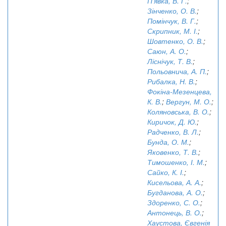
П'явка, В. Г.
;
Зінченко, О. В.
;
Помінчук, В. Г.
;
Скрипник, М. І.
;
Шовтенко, О. В.
;
Саюн, А. О.
;
Ліснічук, Т. В.
;
Польовнича, А. П.
;
Рибалка, Н. В.
;
Фокіна-Мезенцева,
К. В.
;
Вергун, М. О.
;
Коляновська, В. О.
;
Киричок, Д. Ю.
;
Радченко, В. Л.
;
Бунда, О. М.
;
Яковенко, Т. В.
;
Тимошенко, І. М.
;
Сайко, К. І.
;
Кисельова, А. А.
;
Бугданова, А. О.
;
Здоренко, С. О.
;
Антонець, В. О.
;
Хаустова, Євгенія