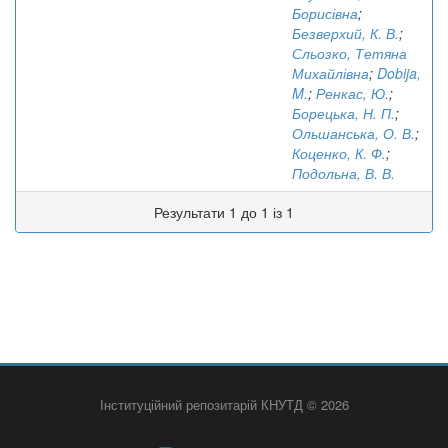
Борисівна
;
Безверхий, К. В.
;
Сльозко, Тетяна
Михайлівна
;
Dobija,
M.
;
Ренкас, Ю.
;
Борецька, Н. П.
;
Ольшанська, О. В.
;
Коценко, К. Ф.
;
Подольна, В. В.
Результати 1 до 1 із 1
Інституційний репозитарій КНУТД © 2026