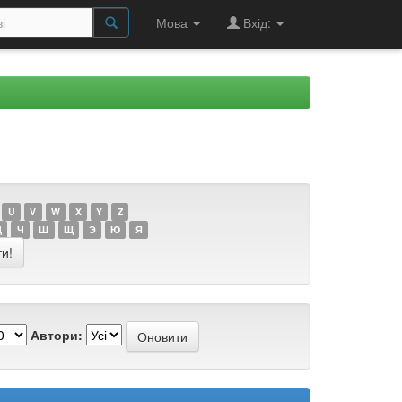
Мова
Вхід:
U
V
W
X
Y
Z
Ц
Ч
Ш
Щ
Э
Ю
Я
Автори: