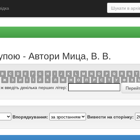
відка
упою - Автори Мица, В. В.
B
C
D
E
F
G
H
I
J
K
L
M
N
O
P
Q
R
S
T
Ж
З
И
І
Ї
Й
К
Л
М
Н
О
П
Р
С
Т
У
Ф
Х
 ж введіть декілька перших літер:
Впорядкування:
Вивести на сторінку: