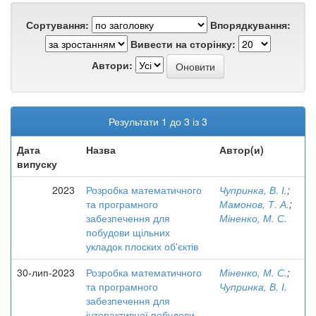
Сортування:
Впорядкування:
Вивести на сторінку:
Автори:
Результати 1 до 3 із 3
Дата
Назва
Автор(и)
випуску
2023
Розробка математичного
Чупринка, В. І.
;
та програмного
Мамонов, Т. А.
;
забезпечення для
Міненко, М. С.
побудови щільних
укладок плоских об'єктів
30-лип-2023
Розробка математичного
Міненко, М. С.
;
та програмного
Чупринка, В. І.
забезпечення для
інтерактивної побудови