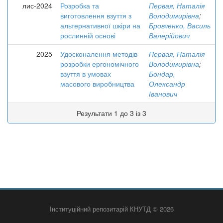
лис-2024
Розробка та
Первая, Наталія
виготовлення взуття з
Володимирівна
;
альтернативної шкіри на
Бровченко, Василь
рослинній основі
Валерійович
2025
Удосконалення методів
Первая, Наталія
розробки ергономічного
Володимирівна
;
взуття в умовах
Бондар,
масового виробництва
Олександр
Іванович
Результати 1 до 3 із 3
Інституційний репозитарій КНУТД © 2026