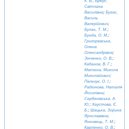
К. В.
;
Бреус,
Світлана
Василівна
;
Бугас,
Василь
Валерійович
;
Булах, Т. М.
;
Бунда, О. М.
;
Григоревська,
Олена
Олександрівна
;
Зінченко, О. В.
;
Кабанов, В. Г.
;
Матюха, Микола
Миколайович
;
Пальчук, О. І.
;
Радіонова, Наталія
Йосипівна
;
Сербенівська, А.
Ю.
;
Хаустова, Є.
Б.
;
Шацька, Зорина
Ярославівна
;
Янковець, Т. М.
;
Карпенко, О. В.
;