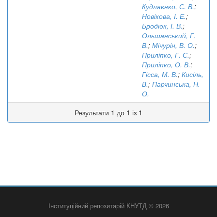
Кудлаєнко, С. В.
;
Новікова, І. Е.
;
Бродюк, І. В.
;
Ольшанський, Г.
В.
;
Мічурін, В. О.
;
Приліпко, Г. С.
;
Приліпко, О. В.
;
Гісса, М. В.
;
Кисіль,
В.
;
Парчинська, Н.
О.
Результати 1 до 1 із 1
Інституційний репозитарій КНУТД © 2026