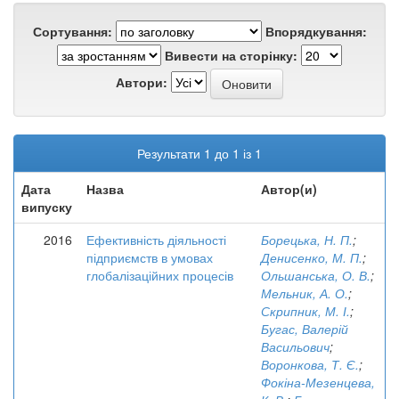
Сортування:
Впорядкування:
Вивести на сторінку:
Автори:
Результати 1 до 1 із 1
Дата
Назва
Автор(и)
випуску
2016
Ефективність діяльності
Борецька, Н. П.
;
підприємств в умовах
Денисенко, М. П.
;
глобалізаційних процесів
Ольшанська, О. В.
;
Мельник, А. О.
;
Скрипник, М. І.
;
Бугас, Валерій
Васильович
;
Воронкова, Т. Є.
;
Фокіна-Мезенцева,