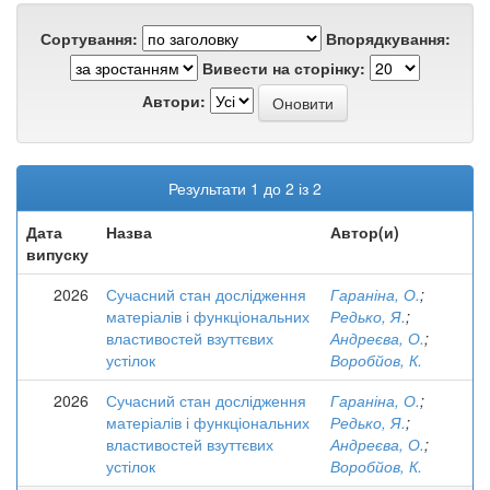
Сортування:
Впорядкування:
Вивести на сторінку:
Автори:
Результати 1 до 2 із 2
Дата
Назва
Автор(и)
випуску
2026
Сучасний стан дослідження
Гараніна, О.
;
матеріалів і функціональних
Редько, Я.
;
властивостей взуттєвих
Андреєва, О.
;
устілок
Воробйов, К.
2026
Сучасний стан дослідження
Гараніна, О.
;
матеріалів і функціональних
Редько, Я.
;
властивостей взуттєвих
Андреєва, О.
;
устілок
Воробйов, К.