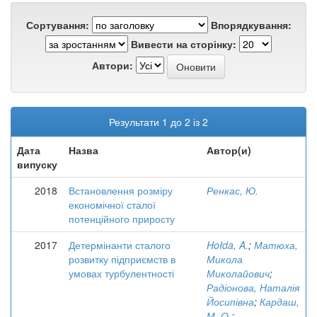
Сортування:
Впорядкування:
Вивести на сторінку:
Автори:
Результати 1 до 2 із 2
Дата
Назва
Автор(и)
випуску
2018
Встановлення розміру
Ренкас, Ю.
економічної сталої
потенційного приросту
2017
Детермінанти сталого
Hołda, A.
;
Матюха,
розвитку підприємств в
Микола
умовах турбулентності
Миколайович
;
Радіонова, Наталія
Йосипівна
;
Кардаш,
М. О.
;