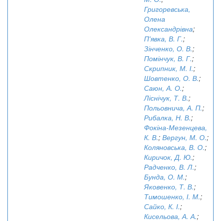
Григоревська,
Олена
Олександрівна
;
П'явка, В. Г.
;
Зінченко, О. В.
;
Помінчук, В. Г.
;
Скрипник, М. І.
;
Шовтенко, О. В.
;
Саюн, А. О.
;
Ліснічук, Т. В.
;
Польовнича, А. П.
;
Рибалка, Н. В.
;
Фокіна-Мезенцева,
К. В.
;
Вергун, М. О.
;
Коляновська, В. О.
;
Киричок, Д. Ю.
;
Радченко, В. Л.
;
Бунда, О. М.
;
Яковенко, Т. В.
;
Тимошенко, І. М.
;
Сайко, К. І.
;
Кисельова, А. А.
;