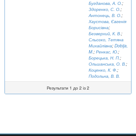
Бугданова, А. О.
;
Здоренко, С. О.
;
Антонець, В. О.
;
Хаустова, Євгенія
Борисівна
;
Безверхий, К. В.
;
Сльозко, Тетяна
Михайлівна
;
Dobija,
M.
;
Ренкас, Ю.
;
Борецька, Н. П.
;
Ольшанська, О. В.
;
Коценко, К. Ф.
;
Подольна, В. В.
Результати 1 до 2 із 2