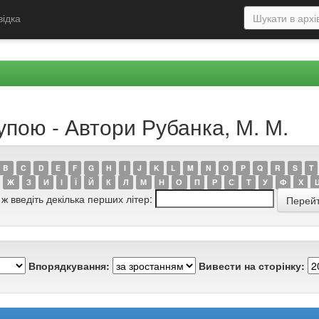
відка
упою - Автори Рубанка, М. М.
B
C
D
E
F
G
H
I
J
K
L
M
N
O
P
Q
R
S
T
Ж
З
И
І
Ї
Й
К
Л
М
Н
О
П
Р
С
Т
У
Ф
Х
 ж введіть декілька перших літер:
Впорядкування:
Вивести на сторінку: