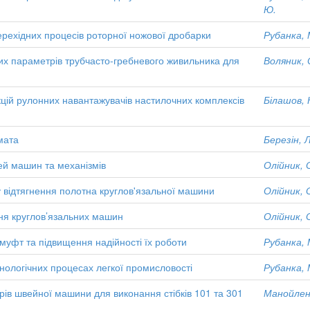
Ю.
ерехідних процесів роторної ножової дробарки
Рубанка, 
их параметрів трубчасто-гребневого живильника для
Воляник, 
кцій рулонних навантажувачів настилочних комплексів
Білашов, 
мата
Березін, Л
ей машин та механізмів
Олійник, 
 відтягнення полотна круглов'язальної машини
Олійник, 
ня круглов’язальних машин
Олійник, 
муфт та підвищення надійності їх роботи
Рубанка, 
хнологічних процесах легкої промисловості
Рубанка, 
ів швейної машини для виконання стібків 101 та 301
Манойленк