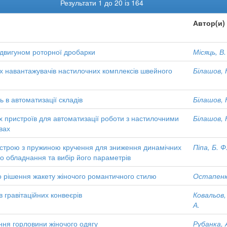
Результати 1 до 20 із 164
Автор(и)
двигуном роторної дробарки
Місяць, В.
их навантажувачів настилочних комплексів швейного
Білашов, 
ь в автоматизації складів
Білашов, 
х пристроїв для автоматизації роботи з настилочними
Білашов, 
вах
ристрою з пружиною кручення для зниження динамічних
Піпа, Б. Ф
го обладнання та вибір його параметрів
о рішення жакету жіночого романтичного стилю
Остапенко
в гравітаційних конвеєрів
Ковальов,
А.
ння горловини жіночого одягу
Рубанка, А