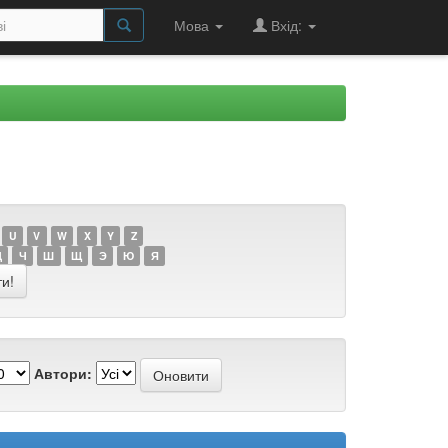
Мова
Вхід:
U
V
W
X
Y
Z
Ц
Ч
Ш
Щ
Э
Ю
Я
Автори: