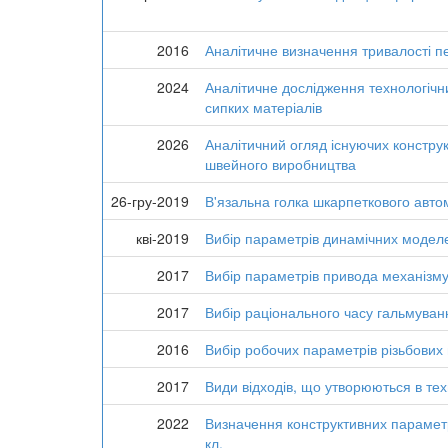
2016
Аналітичне визначення тривалості п
2024
Аналітичне дослідження технологічн
сипких матеріалів
2026
Аналітичний огляд існуючих констру
швейного виробництва
26-гру-2019
В'язальна голка шкарпеткового авто
кві-2019
Вибір параметрів динамічних модел
2017
Вибір параметрів привода механізму
2017
Вибір раціонального часу гальмуван
2016
Вибір робочих параметрів різьбових 
2017
Види відходів, що утворюються в те
2022
Визначення конструктивних параметр
кл.