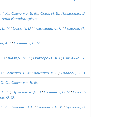
 І. Л.
;
Савченко, Б. М.
;
Сова, Н. В.
;
Пахаренко, В.
 Анна Володимирівна
 Б. М.
;
Сова, Н. В.
;
Новицький, С. С.
;
Розвора, Л.
а, А. І.
;
Савченко, Б. М.
. В.
;
Шевчук, М. В.
;
Полосухіна, А. І.
;
Савченко, Б.
В.
;
Савченко, Б. М.
;
Хоменко, В. Г.
;
Талалай, О. В.
 О. О.
;
Савченко, Б. М.
 Є. С.
;
Пушкарьов, Д. В.
;
Савченко, Б. М.
;
Сова, Н.
ов, О. О.
 О. О.
;
Плаван, В. П.
;
Савченко, Б. М.
;
Пронько, О.