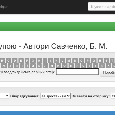
відка
упою - Автори Савченко, Б. М.
B
C
D
E
F
G
H
I
J
K
L
M
N
O
P
Q
R
S
T
Ж
З
И
І
Ї
Й
К
Л
М
Н
О
П
Р
С
Т
У
Ф
Х
 ж введіть декілька перших літер:
Впорядкування:
Вивести на сторінку: