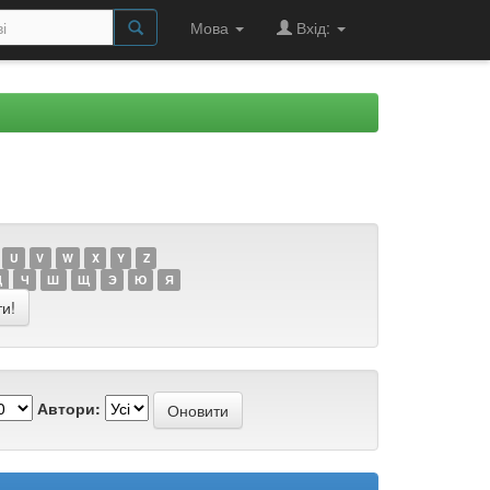
Мова
Вхід:
U
V
W
X
Y
Z
Ц
Ч
Ш
Щ
Э
Ю
Я
Автори: