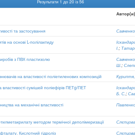
Результати 1 до 20 із 56
Автор(и
ивості та застосування
Савченко,
ів на основі L-полілактиду
Іскандаро
І.
;
Татаре
иробів з ПВХ пластизолю
Савченко,
Ш.
;
Слепц
нювачів на властивості поліетиленових композицій
Куриптя,
а властивості сумішей поліефірів ПЕТg/ПЕТ
Іскандаро
Б. С.
;
Сав
ицтва на механічні властивості
Павленко
етилметакрилату методом термічної деполімеризації
Слєпцова,
фталату. Кислотний гідроліз
Слєпцова,