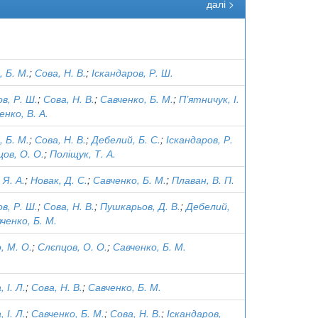
далі >
)
 Б. М.
;
Сова, Н. В.
;
Іскандаров, Р. Ш.
в, Р. Ш.
;
Сова, Н. В.
;
Савченко, Б. М.
;
П’ятничук, І.
нко, В. А.
 Б. М.
;
Сова, Н. В.
;
Дебелий, Б. С.
;
Іскандаров, Р.
ов, О. О.
;
Поліщук, Т. А.
 Я. А.
;
Новак, Д. С.
;
Савченко, Б. М.
;
Плаван, В. П.
в, Р. Ш.
;
Сова, Н. В.
;
Пушкарьов, Д. В.
;
Дебелий,
ченко, Б. М.
, М. О.
;
Слєпцов, О. О.
;
Савченко, Б. М.
 І. Л.
;
Сова, Н. В.
;
Савченко, Б. М.
 І. Л.
;
Савченко, Б. М.
;
Сова, Н. В.
;
Іскандаров,