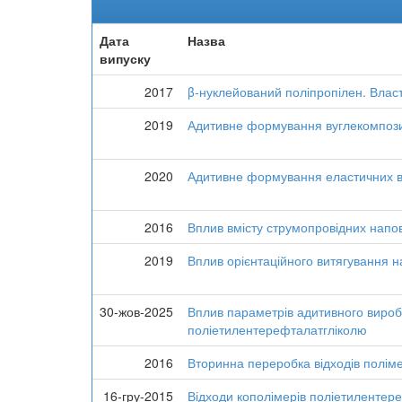
Дата
Назва
випуску
2017
β-нуклейований поліпропілен. Власт
2019
Адитивне формування вуглекомпозит
2020
Адитивне формування еластичних в
2016
Вплив вмісту струмопровідних напов
2019
Вплив орієнтаційного витягування н
30-жов-2025
Вплив параметрів адитивного виробн
поліетилентерефталатгліколю
2016
Вторинна переробка відходів полім
16-гру-2015
Відходи кополімерів поліетилентере