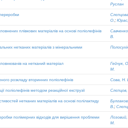
Руслан
 переробки
Слєпцова,
О.
;
Юрас,
овнених плівкових матеріалів на основі поліолефінів
Савченко,
В.
альних нетканих матеріалів з мінеральними
Полосухін
повнювачів на нетканий матеріал
Гейчук, О
М.
ного розкладу вторинних поліолефінів
Сова, Н. 
ії поліолефінів методом реакційної екструзії
Слєпцов,
тивостей нетканих матеріалів на основі полілактиду
Булгаков,
В.
;
Слєпц
реробки полімерних відходів для вирішення проблеми
Лозовий,
М.