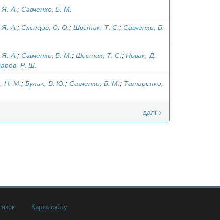
 Я. А.
;
Савченко, Б. М.
 Я. А.
;
Слєпцов, О. О.
;
Шостак, Т. С.
;
Савченко, Б.
 Я. А.
;
Савченко, Б. М.
;
Шостак, Т. С.
;
Новак, Д.
даров, Р. Ш.
, Н. М.
;
Булах, В. Ю.
;
Савченко, Б. М.
;
Татаренко,
далі >
’язок
Карта сайту