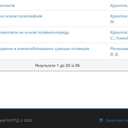
мпозитів
Куриптя,
на основі поліолефінів
Куриптя,
М.
композити на основі полівінілхлориду
Куриптя,
С.
;
Іскан
ворення в компатибілізованих сумішах полімерів
Резанова
В. В.
Результати 1 до 20 із 56
тарій КНУТД © 2026
Зворотний зв