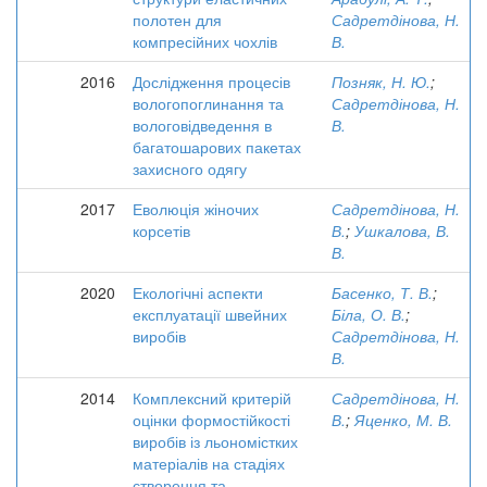
полотен для
Садретдінова, Н.
компресійних чохлів
В.
2016
Дослідження процесів
Позняк, Н. Ю.
;
вологопоглинання та
Садретдінова, Н.
вологовідведення в
В.
багатошарових пакетах
захисного одягу
2017
Еволюція жіночих
Садретдінова, Н.
корсетів
В.
;
Ушкалова, В.
В.
2020
Екологічні аспекти
Басенко, Т. В.
;
експлуатації швейних
Біла, О. В.
;
виробів
Садретдінова, Н.
В.
2014
Комплексний критерій
Садретдінова, Н.
оцінки формостійкості
В.
;
Яценко, М. В.
виробів із льономістких
матеріалів на стадіях
створення та