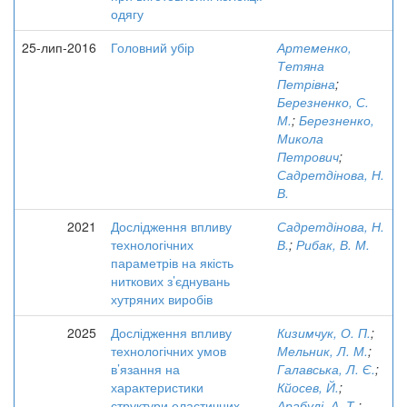
одягу
25-лип-2016
Головний убір
Артеменко,
Тетяна
Петрівна
;
Березненко, С.
М.
;
Березненко,
Микола
Петрович
;
Садретдінова, Н.
В.
2021
Дослідження впливу
Садретдінова, Н.
технологічних
В.
;
Рибак, В. М.
параметрів на якість
ниткових з’єднувань
хутряних виробів
2025
Дослідження впливу
Кизимчук, О. П.
;
технологічних умов
Мельник, Л. М.
;
в’язання на
Галавська, Л. Є.
;
характеристики
Кйосев, Й.
;
структури еластичних
Арабулі, А. Т.
;