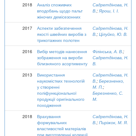
2018
Аналіз споживчих
Садретдінова, Н.
вподобань щодо пальт
В.
;
Ярош, І. І.
жіночих демісезонних
2017
Аспекти забезпечення
Садретдінова, Н.
якості швейних виробів з
В.
;
Цілуйко, Ю. В.
трикотажних полотен
2016
Вибір методів нанесення
Філінська, А. В.
;
зображення на вироби
Садретдінова, Н.
білизняного асортименту
В.
2013
Використання
Садретдінова, Н.
наукомістких технологій
В.
;
Березненко,
у створенні
М. П.
;
поліфункціональної
Березненко, С.
продукції оригінального
М.
походження
2018
Врахування
Садретдінова, Н.
формувальних
В.
;
Пиріжок, М. Я.
властивостей матеріалів
при виготовленні колекції