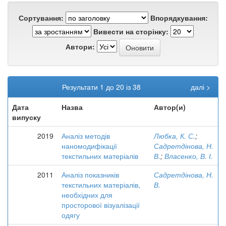
Сортування:
Впорядкування:
Вивести на сторінку:
Автори:
Результати 1 до 20 із 38
далі >
Дата
Назва
Автор(и)
випуску
2019
Аналіз методів
Любка, К. С.
;
наномодифікації
Садретдінова, Н.
текстильних матеріалів
В.
;
Власенко, В. І.
2011
Аналіз показників
Садретдінова, Н.
текстильних матеріалів,
В.
необхідних для
просторової візуалізації
одягу