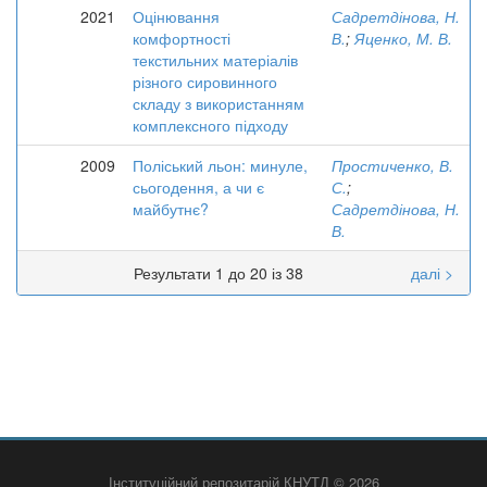
2021
Оцінювання
Садретдінова, Н.
комфортності
В.
;
Яценко, М. В.
текстильних матеріалів
різного сировинного
складу з використанням
комплексного підходу
2009
Поліський льон: минуле,
Простиченко, В.
сьогодення, а чи є
С.
;
майбутнє?
Садретдінова, Н.
В.
Результати 1 до 20 із 38
далі >
Інституційний репозитарій КНУТД © 2026