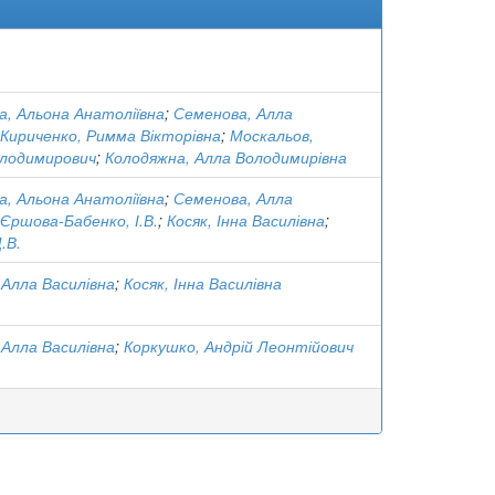
а, Альона Анатоліївна
;
Семенова, Алла
Кириченко, Римма Вікторівна
;
Москальов,
лодимирович
;
Колодяжна, Алла Володимирівна
а, Альона Анатоліївна
;
Семенова, Алла
Єршова-Бабенко, І.В.
;
Косяк, Інна Василівна
;
.В.
 Алла Василівна
;
Косяк, Інна Василівна
 Алла Василівна
;
Коркушко, Андрій Леонтійович