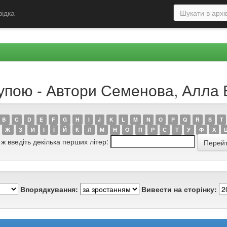
відка
рупою - Автори Семенова, Алла 
B
C
D
E
F
G
H
I
J
K
L
M
N
O
P
Q
R
S
T
Ж
З
И
І
Ї
Й
К
Л
М
Н
О
П
Р
С
Т
У
Ф
Х
 ж введіть декілька перших літер:
Впорядкування:
Вивести на сторінку: