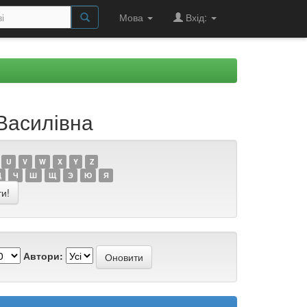
Мова
Вхід:
Василівна
U
V
W
X
Y
Z
Ц
Ч
Ш
Щ
Э
Ю
Я
Автори: