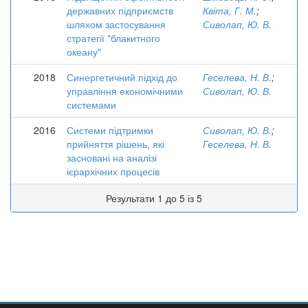
державних підприємств
Квіта, Г. М.
;
шляхом застосування
Сиволап, Ю. В.
стратегії "блакитного
океану"
2018
Синергетичний підхід до
Геселева, Н. В.
;
управління економічними
Сиволап, Ю. В.
системами
2016
Системи підтримки
Сиволап, Ю. В.
;
прийняття рішень, які
Геселева, Н. В.
засновані на аналізі
ієрархічних процесів
Результати 1 до 5 із 5