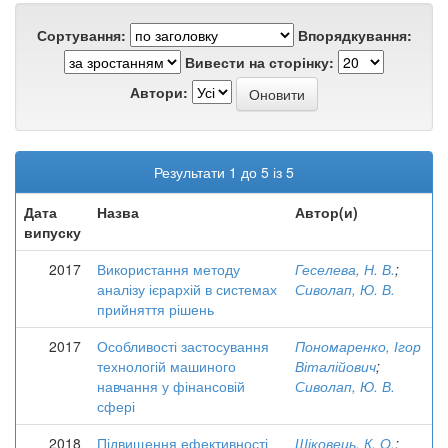
Сортування:
Впорядкування:
Вивести на сторінку:
Автори:
Результати 1 до 5 із 5
Дата
Назва
Автор(и)
випуску
2017
Використання методу
Геселева, Н. В.
;
аналізу ієрархій в системах
Сиволап, Ю. В.
прийняття рішень
2017
Особливості застосування
Пономаренко, Ігор
технологій машиного
Віталійович
;
навчання у фінансовій
Сиволап, Ю. В.
сфері
2018
Підвищення ефективності
Шіковець, К. О.
;