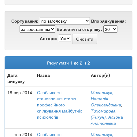
Сортування:
Впорядкування:
Вивести на сторінку:
Автори:
Результати 1 до 2 із 2
Дата
Назва
Автор(и)
випуску
18-вер-2014
Особливості
Михальчук,
становлення стилю
Наталія
професійного
Олександрівна
;
спілкування майбутніх
Тихомирова
психологів
(Рикун), Альона
Анатоліївна
жов-2014
Особливості
Михальчук,