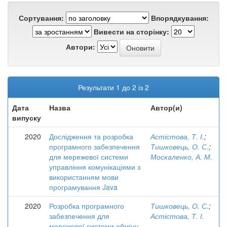
Сортування:
Впорядкування:
Вивести на сторінку:
Автори:
Результати 1 до 2 із 2
Дата
Назва
Автор(и)
випуску
2020
Дослідження та розробка
Астістова, Т. І.
;
програмного забезпечення
Тишковець, О. С.
;
для мережевої системи
Москаленко, А. М.
управління комунікаціями з
використанням мови
програмування Java
2020
Розробка програмного
Тишковець, О. С.
;
забезпечення для
Астістова, Т. І.
мережевої системи обміну