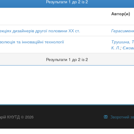
Результати 1 до 2 із 2
Автор(и)
екціях дизайнерів другої половини ХХ ст.
Герасименк
олюція та інноваційні технології
Трушина, Т
К. Л.
;
Єжова
Результати 1 до 2 із 2
тарій КНУТД © 2026
Зворотний зв