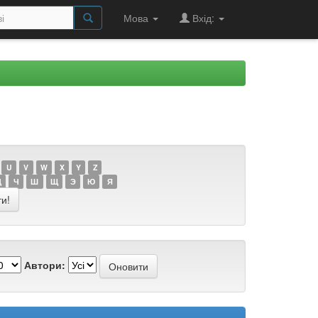
Мова
Вхід:
U
V
W
X
Y
Z
Ц
Ч
Ш
Щ
Э
Ю
Я
Автори: