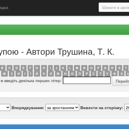
відка
упою - Автори Трушина, Т. К.
B
C
D
E
F
G
H
I
J
K
L
M
N
O
P
Q
R
S
T
Ж
З
И
І
Ї
Й
К
Л
М
Н
О
П
Р
С
Т
У
Ф
Х
 ж введіть декілька перших літер:
Впорядкування:
Вивести на сторінку: