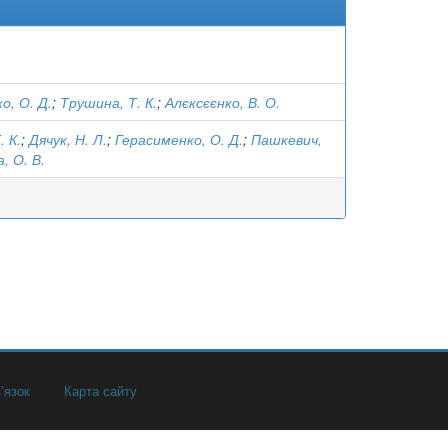
о, О. Д.
;
Трушина, Т. К.
;
Алєксєєнко, В. О.
. К.
;
Дячук, Н. Л.
;
Герасименко, О. Д.
;
Пашкевич,
, О. В.
’язок
Карта сайту