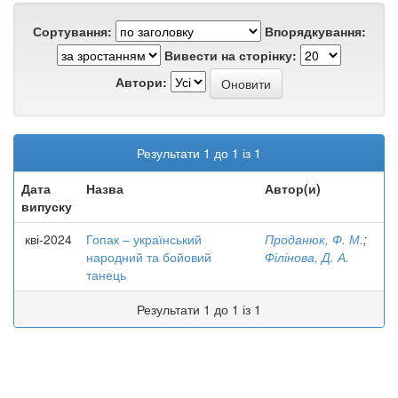
Сортування:
Впорядкування:
Вивести на сторінку:
Автори:
Результати 1 до 1 із 1
Дата
Назва
Автор(и)
випуску
кві-2024
Гопак – український
Проданюк, Ф. М.
;
народний та бойовий
Філінова, Д. А.
танець
Результати 1 до 1 із 1