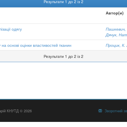
Результати 1 до 2 із 2
Автор(и)
ізації одягу
Пашкевич,
Дячук, Нат
на основі оцінки властивостей тканин
Процик, К. 
Результати 1 до 2 із 2
тарій КНУТД © 2026
Зворотний зв