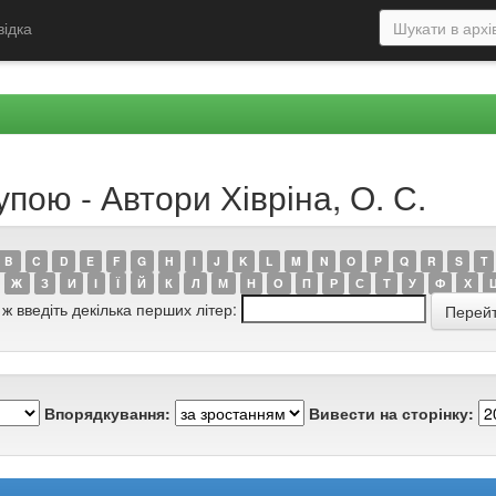
відка
пою - Автори Хівріна, О. С.
B
C
D
E
F
G
H
I
J
K
L
M
N
O
P
Q
R
S
T
Ж
З
И
І
Ї
Й
К
Л
М
Н
О
П
Р
С
Т
У
Ф
Х
 ж введіть декілька перших літер:
Впорядкування:
Вивести на сторінку: