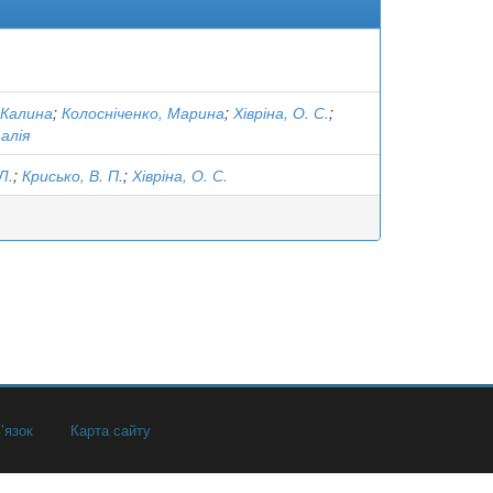
 Калина
;
Колосніченко, Марина
;
Хівріна, О. С.
;
алія
Л.
;
Крисько, В. П.
;
Хівріна, О. С.
’язок
Карта сайту