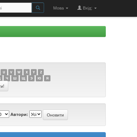
Мова
Вхід:
U
V
W
X
Y
Z
Ц
Ч
Ш
Щ
Э
Ю
Я
Автори: