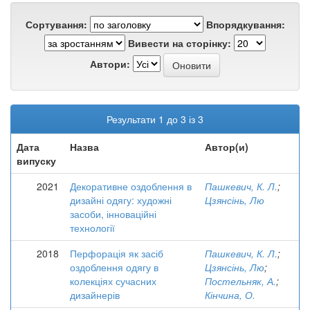
Сортування:
Впорядкування:
Вивести на сторінку:
Автори:
Результати 1 до 3 із 3
Дата
Назва
Автор(и)
випуску
2021
Декоративне оздоблення в
Пашкевич, К. Л.
;
дизайні одягу: художні
Цзянсінь, Лю
засоби, інноваційні
технології
2018
Перфорація як засіб
Пашкевич, К. Л.
;
оздоблення одягу в
Цзянсінь, Лю
;
колекціях сучасних
Постельняк, А.
;
дизайнерів
Кінчина, О.