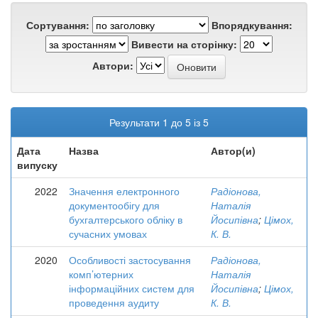
Сортування:
Впорядкування:
Вивести на сторінку:
Автори:
Результати 1 до 5 із 5
Дата
Назва
Автор(и)
випуску
2022
Значення електронного
Радіонова,
документообігу для
Наталія
бухгалтерського обліку в
Йосипівна
;
Цімох,
сучасних умовах
К. В.
2020
Особливості застосування
Радіонова,
комп’ютерних
Наталія
інформаційних систем для
Йосипівна
;
Цімох,
проведення аудиту
К. В.