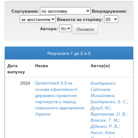
Сортування:
Впорядкування:
Вивести на сторінку:
Автори:
Результати 1 до 2 із 2
Дата
Назва
Автор(и)
випуску
2024
Government 5.0 як
Бондаренко,
основа ефективності
Світлана
державно-приватних
Михайлівна
;
партнерств у період
Бондаренко, Б. С.
;
повоєнного відновлення
Дугуд, М.
;
України
Вартанова, О. В.
;
Власюк, Т. М.
;
Діденко, Р. В.
;
Касич, Алла