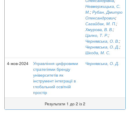
Олександрівна
;
Невмержицька, С.
М.
;
Рубан, Дмитро
Олександрович
;
Сагайдак, М. П.
;
Хмурова, В. В.
;
Цалко, Т. Р.
;
Чернявська, О. В.
;
Чернявська, О. Д.
;
Шкода, М. С.
4-жов-2024
Управління цифровими
Чернявська, О. Д.
стратегіями бренду
університетів як
інструмент інтеграції в
глобальний освітній
простір
Результати 1 до 2 із 2