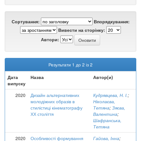
Сортування:
Впорядкування:
Вивести на сторінку:
Автори:
Результати 1 до 2 із 2
Дата
Назва
Автор(и)
випуску
2020
Дизайн альтернативних
Кудрявцева, Н. І.
;
молодіжних образів в
Ніколаєва,
стилістиці кінематографу
Тетяна
;
Зяєва,
ХХ століття
Валентина
;
Шафранська,
Тетяна
2020
Особливості формування
Гайова, Інна
;