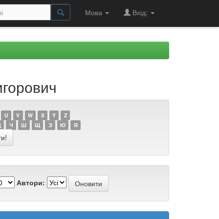
Мова
Вхід:
игорович
U
V
W
X
Y
Z
Ц
Ч
Ш
Щ
Э
Ю
Я
Автори: