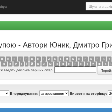
відка
рупою - Автори Юник, Дмитро Гр
B
C
D
E
F
G
H
I
J
K
L
M
N
O
P
Q
R
S
T
Ж
З
И
І
Ї
Й
К
Л
М
Н
О
П
Р
С
Т
У
Ф
Х
 ж введіть декілька перших літер:
Впорядкування:
Вивести на сторінку: