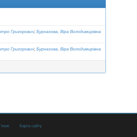
итро Григорович
;
Бурназова, Віра Володимирівна
итро Григорович
;
Бурназова, Віра Володимирівна
’язок
Карта сайту