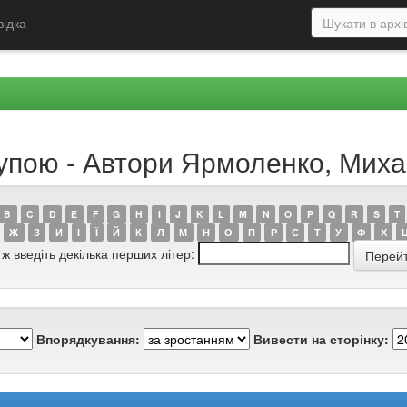
відка
рупою - Автори Ярмоленко, Миха
B
C
D
E
F
G
H
I
J
K
L
M
N
O
P
Q
R
S
T
Ж
З
И
І
Ї
Й
К
Л
М
Н
О
П
Р
С
Т
У
Ф
Х
 ж введіть декілька перших літер:
Впорядкування:
Вивести на сторінку: