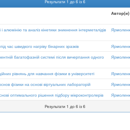
Результати 1 до 6 із 6
Автор(и)
 і алюмінію та аналіз кінетики зникнення інтерметалідів
Ярмоленк
під час швидкого нагріву бінарних зразків
Ярмоленк
ентній багатофазній системі після вичерпання одного
Ярмоленк
йних рівнянь для навчання фізики в університеті
Ярмоленк
снов фізики на основі віртуальних лабораторій
Ярмоленк
снові оптимального рішення підбору мікроконтролерів
Ярмоленк
Результати 1 до 6 із 6