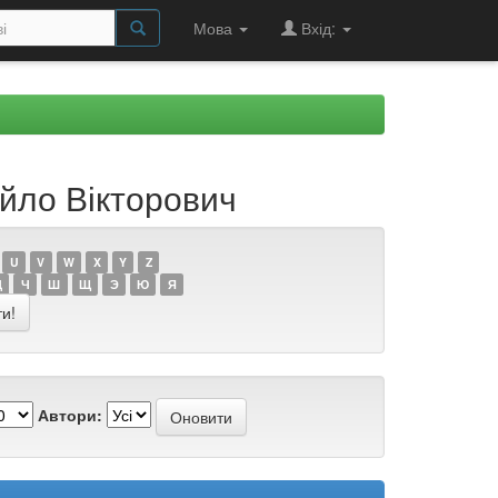
Мова
Вхід:
йло Вікторович
U
V
W
X
Y
Z
Ц
Ч
Ш
Щ
Э
Ю
Я
Автори: