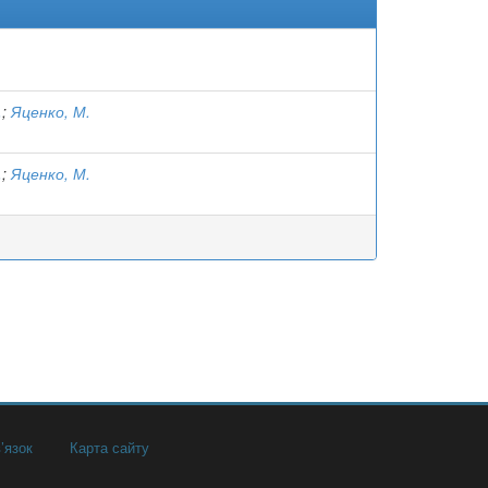
.
;
Яценко, М.
.
;
Яценко, М.
’язок
Карта сайту