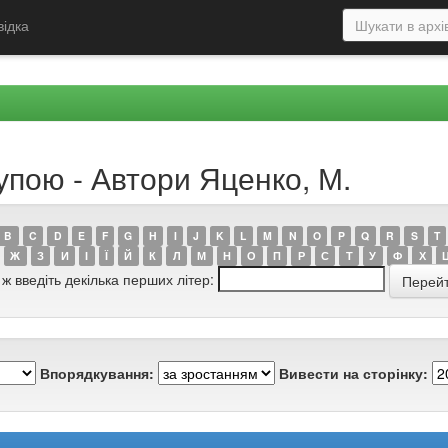
відка
упою - Автори Яценко, М.
B
C
D
E
F
G
H
I
J
K
L
M
N
O
P
Q
R
S
T
Ж
З
И
І
Ї
Й
К
Л
М
Н
О
П
Р
С
Т
У
Ф
Х
 ж введіть декілька перших літер:
Впорядкування:
Вивести на сторінку: