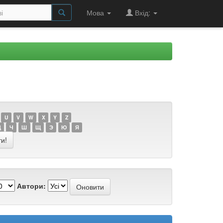
Мова
Вхід:
U
V
W
X
Y
Z
Ц
Ч
Ш
Щ
Э
Ю
Я
Автори: