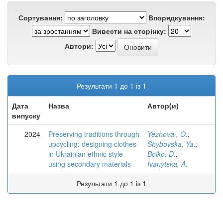
Сортування:
Впорядкування:
Вивести на сторінку:
Автори:
Результати 1 до 1 із 1
Дата
Назва
Автор(и)
випуску
2024
Preserving traditions through
Yezhova , O.
;
upcycling: designing clothes
Shybovska, Ya.
;
in Ukrainian ethnic style
Boiko, D.
;
using secondary materials
Ivanytska, A.
Результати 1 до 1 із 1