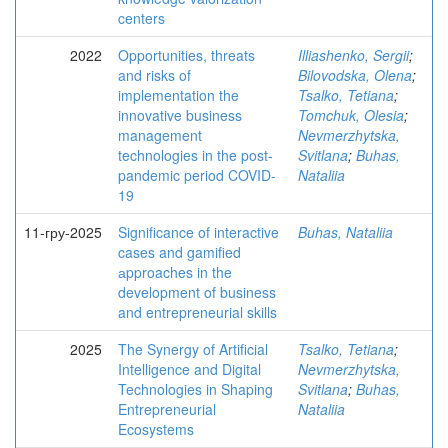
centers
2022
Opportunities, threats
Illiashenko, Sergii
;
and risks of
Bilovodska, Olena
;
implementation the
Tsalko, Tetiana
;
innovative business
Tomchuk, Olesia
;
management
Nevmerzhytska,
technologies in the post-
Svitlana
;
Buhas,
pandemic period COVID-
Nataliia
19
11-гру-2025
Significance of interactive
Buhas, Nataliia
cases and gamified
аpproaches in the
development of business
and entrepreneurial skills
2025
The Synergy of Artificial
Tsalko, Tetiana
;
Intelligence and Digital
Nevmerzhytska,
Technologies in Shaping
Svitlana
;
Buhas,
Entrepreneurial
Nataliia
Ecosystems