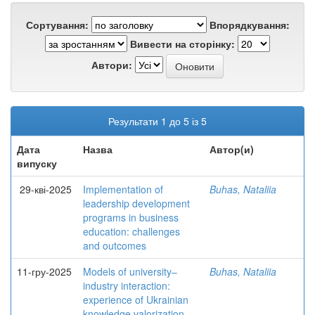
Сортування:
Впорядкування:
Вивести на сторінку:
Автори:
Результати 1 до 5 із 5
Дата
Назва
Автор(и)
випуску
29-кві-2025
Implementation of
Buhas, Nataliia
leadership development
programs in business
education: challenges
and outcomes
11-гру-2025
Models of university–
Buhas, Nataliia
industry interaction:
experience of Ukrainian
knowledge valorization