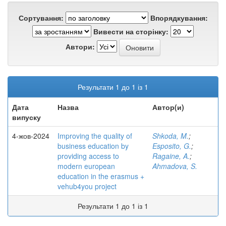
Сортування:
Впорядкування:
Вивести на сторінку:
Автори:
Результати 1 до 1 із 1
Дата
Назва
Автор(и)
випуску
4-жов-2024
Improving the quality of
Shkoda, M.
;
business education by
Esposito, G.
;
providing access to
Ragaine, A.
;
modern european
Ahmadova, S.
education in the erasmus +
vehub4you project
Результати 1 до 1 із 1