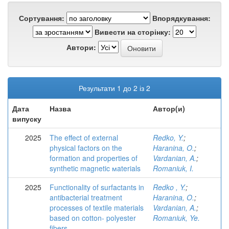
Сортування:
Впорядкування:
Вивести на сторінку:
Автори:
Результати 1 до 2 із 2
Дата
Назва
Автор(и)
випуску
2025
The effect of external
Redko, Y.
;
physical factors on the
Haranina, O.
;
formation and properties of
Vardanian, A.
;
synthetic magnetic мaterials
Romaniuk, I.
2025
Functionality of surfactants in
Redko , Y.
;
antibacterial treatment
Haranina, O.
;
processes of textile materials
Vardanian, A.
;
based on cotton- polyester
Romaniuk, Ye.
fibers