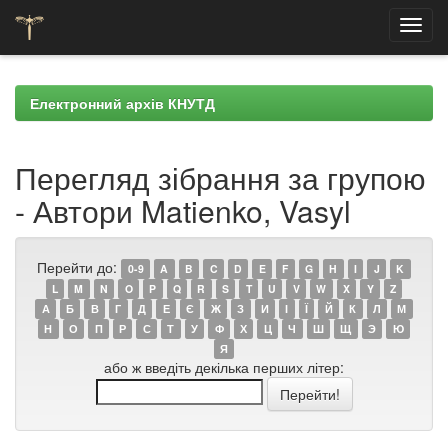
Skip
navigation
Електронний архів КНУТД
Перегляд зібрання за групою
- Автори Matienko, Vasyl
Перейти до:
0-9
A
B
C
D
E
F
G
H
I
J
K
L
M
N
O
P
Q
R
S
T
U
V
W
X
Y
Z
А
Б
В
Г
Д
Е
Є
Ж
З
И
І
Ї
Й
К
Л
М
Н
О
П
Р
С
Т
У
Ф
Х
Ц
Ч
Ш
Щ
Э
Ю
Я
або ж введіть декілька перших літер: