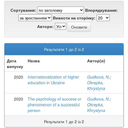
Сортування:
Впорядкування:
Вивести на сторінку:
Автори:
Результати 1 до 2 із 2
Дата
Назва
Автор(и)
випуску
2020
Internationalization of higher
Gudkova, N.
;
education in Ukraine
Okrepka,
Khrystyna
2020
The psychology of success or
Gudkova, N.
;
phenomenon of a successful
Okrepka,
person
Khrystyna
Результати 1 до 2 із 2