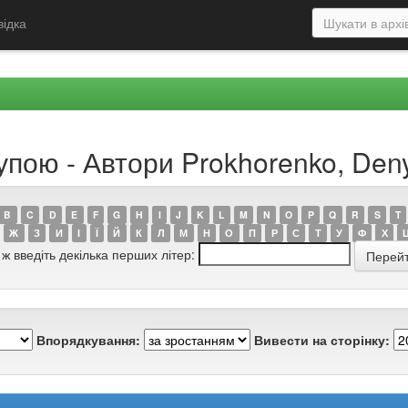
відка
упою - Автори Prokhorenko, Den
B
C
D
E
F
G
H
I
J
K
L
M
N
O
P
Q
R
S
T
Ж
З
И
І
Ї
Й
К
Л
М
Н
О
П
Р
С
Т
У
Ф
Х
 ж введіть декілька перших літер:
Впорядкування:
Вивести на сторінку: