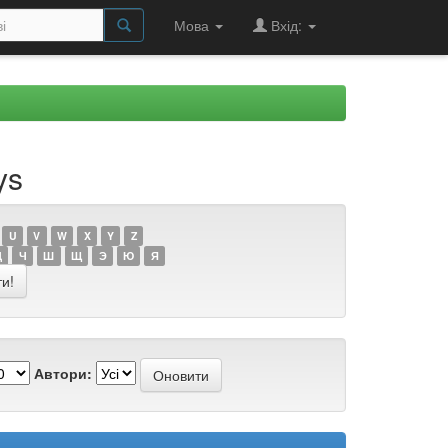
Мова
Вхід:
ys
U
V
W
X
Y
Z
Ц
Ч
Ш
Щ
Э
Ю
Я
Автори: