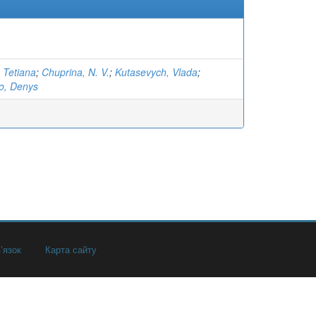
 Tetiana
;
Chuprina, N. V.
;
Kutasevych, Vlada
;
o, Denys
’язок
Карта сайту