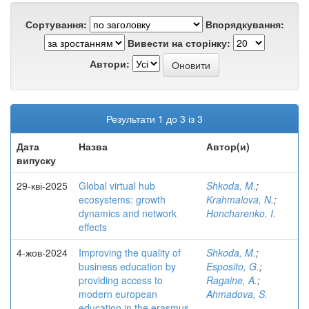
Сортування:
Впорядкування:
Вивести на сторінку:
Автори:
Результати 1 до 3 із 3
Дата
Назва
Автор(и)
випуску
29-кві-2025
Global virtual hub
Shkoda, M.
;
ecosystems: growth
Krahmalova, N.
;
dynamics and network
Honcharenko, I.
effects
4-жов-2024
Improving the quality of
Shkoda, M.
;
business education by
Esposito, G.
;
providing access to
Ragaine, A.
;
modern european
Ahmadova, S.
education in the erasmus