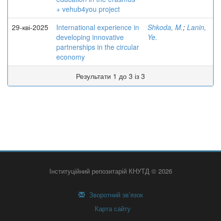
+ vehub4you project
29-кві-2025
International experience in
Shkoda, M.
;
Lanin,
developing innovative
Ye.
partnerships in the circular
economy
Результати 1 до 3 із 3
Інституційний репозитарій КНУТД © 2026
Зворотний зв’язок
Карта сайту