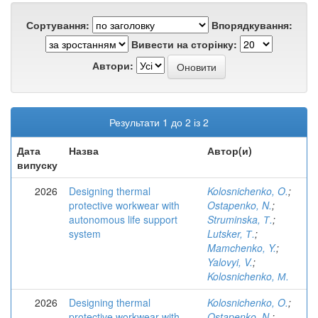
Сортування:
Впорядкування:
Вивести на сторінку:
Автори:
Результати 1 до 2 із 2
Дата
Назва
Автор(и)
випуску
2026
Designing thermal
Kolosnichenko, O.
;
protective workwear with
Ostapenko, N.
;
autonomous life support
Struminska, Т.
;
system
Lutsker, Т.
;
Mamchenko, Y.
;
Yalovyi, V.
;
Kolosnichenko, М.
2026
Designing thermal
Kolosnichenko, O.
;
protective workwear with
Ostapenko, N.
;