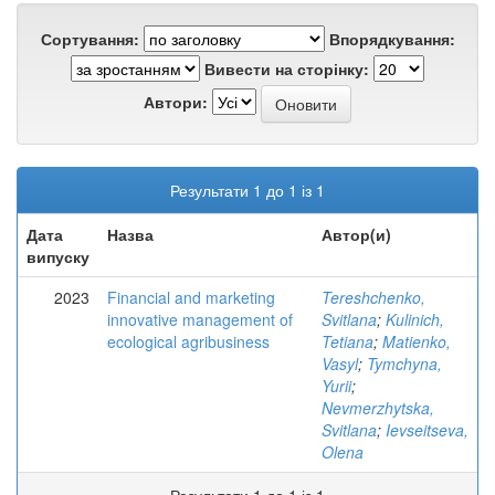
Сортування:
Впорядкування:
Вивести на сторінку:
Автори:
Результати 1 до 1 із 1
Дата
Назва
Автор(и)
випуску
2023
Financial and marketing
Tereshchenko,
innovative management of
Svitlana
;
Kulinich,
ecological agribusiness
Tetiana
;
Matienko,
Vasyl
;
Tymchyna,
Yurii
;
Nevmerzhytska,
Svitlana
;
Ievseitseva,
Olena