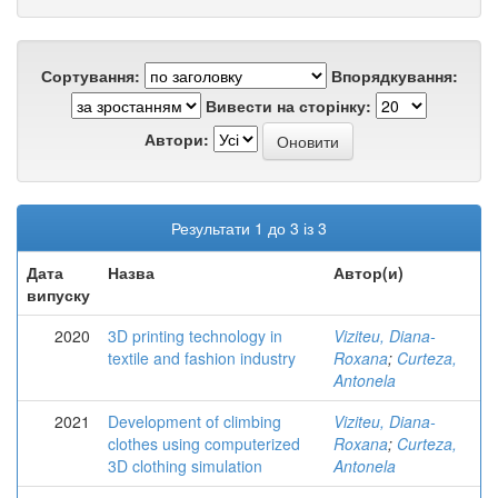
Сортування:
Впорядкування:
Вивести на сторінку:
Автори:
Результати 1 до 3 із 3
Дата
Назва
Автор(и)
випуску
2020
3D printing technology in
Viziteu, Diana-
textile and fashion industry
Roxana
;
Curteza,
Antonela
2021
Development of climbing
Viziteu, Diana-
clothes using computerized
Roxana
;
Curteza,
3D clothing simulation
Antonela