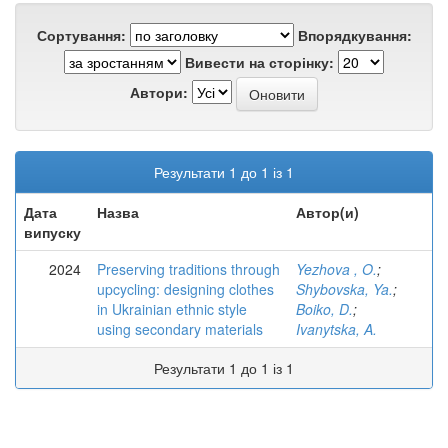
Сортування:
Впорядкування:
Вивести на сторінку:
Автори:
Результати 1 до 1 із 1
Дата
Назва
Автор(и)
випуску
2024
Preserving traditions through
Yezhova , O.
;
upcycling: designing clothes
Shybovska, Ya.
;
in Ukrainian ethnic style
Boiko, D.
;
using secondary materials
Ivanytska, A.
Результати 1 до 1 із 1