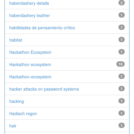
haberdashery details
2
haberdashery leather
1
habilidades de pensamiento crítico
1
habitat
1
Hackathon Ecosystem
1
Hackathon ecosystem
10
Hackathon-ecosystem
1
hacker attacks on password systems
1
hacking
1
Hadiach regon
1
hair
1