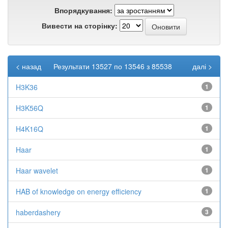
Впорядкування:
Вивести на сторінку:
< назад
Результати 13527 по 13546 з 85538
далі >
H3K36
1
H3K56Q
1
H4K16Q
1
Haar
1
Haar wavelet
1
HAB of knowledge on energy efficiency
1
haberdashery
3