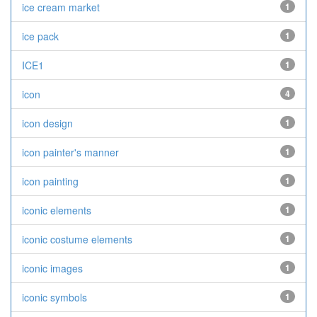
ice cream market
1
ice pack
1
ICE1
1
icon
4
icon design
1
icon painter's manner
1
icon painting
1
iconic elements
1
iconic costume elements
1
iconic images
1
iconic symbols
1