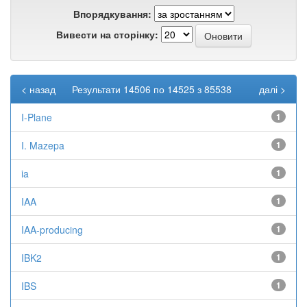
Впорядкування:
Вивести на сторінку:
< назад
Результати 14506 по 14525 з 85538
далі >
I-Plane
1
I. Mazepa
1
ia
1
IAA
1
IAA-producing
1
IBK2
1
IBS
1